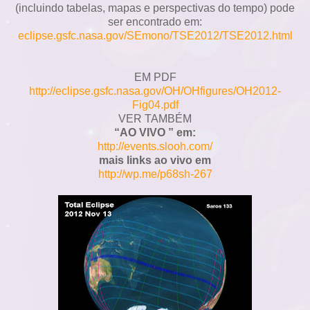
(incluindo tabelas, mapas e perspectivas do tempo) pode
ser encontrado em:
eclipse.gsfc.nasa.gov/SEmono/TSE2012/TSE2012.html
EM PDF
http://eclipse.gsfc.nasa.gov/OH/OHfigures/OH2012-
Fig04.pdf
VER TAMBÉM
“AO VIVO ” em:
http://events.slooh.com/
mais links ao vivo em
http://wp.me/p68sh-267