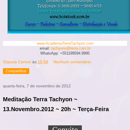
www.AcademiaTerraTachyon.com
email:
tachyons@terra.com.br
WhatsApp: +551199594.8995
Glaucia Cerioni
às
15:58
Nenhum comentário:
Compartilhar
quarta-feira, 7 de novembro de 2012
Meditação Terra Tachyon ~
13.Novembro.2012 ~ 20h ~ Terça-Feira
Convite