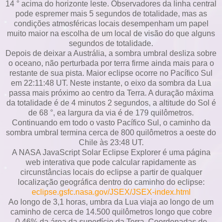
14 ° acima do horizonte leste. Observadores da linha central
pode espremer mais 5 segundos de totalidade, mas as
condições atmosféricas locais desempenham um papel
muito maior na escolha de um local de visão do que alguns
segundos de totalidade.
Depois de deixar a Austrália, a sombra umbral desliza sobre
o oceano, não perturbada por terra firme ainda mais para o
restante de sua pista. Maior eclipse ocorre no Pacífico Sul
em 22:11:48 UT. Neste instante, o eixo da sombra da Lua
passa mais próximo ao centro da Terra. A duração máxima
da totalidade é de 4 minutos 2 segundos, a altitude do Sol é
de 68 °, ea largura da via é de 179 quilômetros.
Continuando em todo o vasto Pacífico Sul, o caminho da
sombra umbral termina cerca de 800 quilômetros a oeste do
Chile às 23:48 UT.
A NASA JavaScript Solar Eclipse Explorer é uma página
web interativa que pode calcular rapidamente as
circunstâncias locais do eclipse a partir de qualquer
localização geográfica dentro do caminho do eclipse:
eclipse.gsfc.nasa.gov/JSEX/JSEX-index.html
Ao longo de 3,1 horas, umbra da Lua viaja ao longo de um
caminho de cerca de 14.500 quilômetros longo que cobre
0,46% da área da superfície da Terra. Coordenadas de