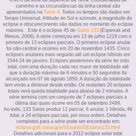
caminho e as circunstâncias da linha central são
apresentados na
Table 4
. Todos os tempos são dados em
Tempo Universal. Altitude do Sol e azimute, a magnitude do
eclipse e obscurecimento são dadas no momento do eclipse
máximo. Este é o eclipse 45 de
Saros 133
(Espenak and
Meeus, 2006). A série começou em 13 de julho 1219 com o
primeiro de 13 eclipses parciais. O primeiro eclipse anular
foi não-central e ocorreu em 20 de novembro 1435. Cinco
eclipses anulares mais seguido até um eclipse híbrido em
1544 24 de janeiro. Eclipses posteriores da série ter sido
total, com uma duração cada vez maior de totalidade até
que a duração máxima de 6 minutos e 50 segundos foi
alcançado em 07 de agosto 1850. A duração da totalidade
tem vindo a diminuir desde então. Os restantes 20 eclipses
totais verá queda totalidade para abaixo de 2 minutos. A
série termina com um conjunto de 7 eclipses parciais a
última das quais ocorre em 05 de setembro 2499.
Ao todo, 133 Saros produz 12 parcial, 6 anular, 1 híbrida, 46
total, e 24 eclipses parciais, por essa ordem. Detalhes
completos para a série pode ser encontrado em:
eclipse.gsfc.nasa.gov/SEsaros/SEsaros133.html
Detalhes adicionais para o 2012 eclipse solar total