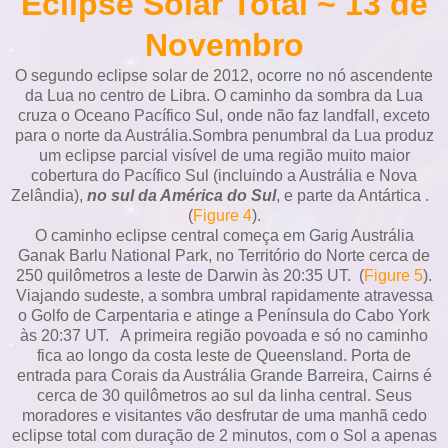
Eclipse Solar Total ~ 13 de
Novembro
O segundo eclipse solar de 2012, ocorre no nó ascendente
da Lua no centro de Libra. O caminho da sombra da Lua
cruza o Oceano Pacífico Sul, onde não faz landfall, exceto
para o norte da Austrália.Sombra penumbral da Lua produz
um eclipse parcial visível de uma região muito maior
cobertura do Pacífico Sul (incluindo a Austrália e Nova
Zelândia),
no sul da América do Sul
, e parte da Antártica .
(
Figure 4
).
O caminho eclipse central começa em Garig Austrália
Ganak Barlu National Park, no Território do Norte cerca de
250 quilômetros a leste de Darwin às 20:35 UT. (
Figure 5
).
Viajando sudeste, a sombra umbral rapidamente atravessa
o Golfo de Carpentaria e atinge a Península do Cabo York
às 20:37 UT. A primeira região povoada e só no caminho
fica ao longo da costa leste de Queensland. Porta de
entrada para Corais da Austrália Grande Barreira, Cairns é
cerca de 30 quilômetros ao sul da linha central. Seus
moradores e visitantes vão desfrutar de uma manhã cedo
eclipse total com duração de 2 minutos, com o Sol a apenas