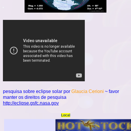
pesquisa sobre eclipse solar
por
Glaucia Cerioni
~ favor
manter os direi
to
s de pesquisa
http://eclipse.gsfc.nasa.gov
Local