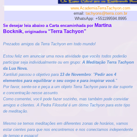
www.AcademiaTerraTachyon.com
email:
tachyons@terra.com.br
WhatsApp: +551199594.8995
Martina
Se desejar leia abaixo a Carta encaminhada por
Bocknik,
“Terra Tachyon”
originadora
Prezados amigos da Terra Tachyon em todo mundo!
Estou feliz em anunciar uma nova atividade que vocês todos poderão
participar seja individualmente ou em grupo:
A Meditação Terra Tachyon
da Lua Nova.
Xantiluti passou o objetivo para
13 de Novembro
: "
Pedir aos 4
elementos para equilibrar o seu corpo e para inspirar você.
"
Por favor, sente-se e peça a um objeto Terra Tachyon para te dar suporte
e concentração nesse assunto.
Como comentei, você pode fazer sozinho, mas também pode convidar
amigos e clientes. A Pedra Filosofal é um ótimo Tachyon para este tipo
de meditação.
Mesmo se temos meditações em diferentes zonas de horários, vamos
estar cientes para que nos encontremos e nos conectamos independente
de tempo e espaço!