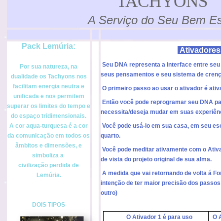
TACHYONS
A Serviço do Seu Bem Es
Pack
Lemúria
:
Ativadore
Seu DNA representa a interface entre seu 
Por sua natureza, na
seus pensamentos e seu sistema de crenç
dualidade os
Tachyons
nos
facilitam energia neutra e
O primeiro passo ao usar o ativador é at
unificada e nos permitem
Então você pode reprogramar seu DNA pa
superar os limites do tempo e
necessita/deseja mudar em suas experi
ê
n
do espaço tridimensionais.
A cor
aqua
-turquesa é a cor
Você pode usá-lo em sua casa, em seu escr
da comunicação em todos os
quarto.
âmbitos e dimensões, e
Você pode meditar ativamente com o Ativa
simboliza a
de vista do projeto original de sua alma.
civilização perdida de
A medida que vai retornando de volta á Fo
Lemúria.
intenção de ter maior precisão dos passo
outro)
DOIS TIPOS
O Ativador 1 é para uso
O 