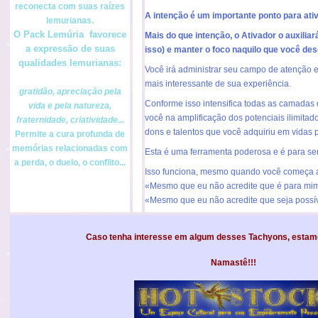
reconecta com suas raízes
A intenção é um importante ponto para ati
lemurianas.
O
Pack
Lemúria
favorece
Mais do que intenção, o Ativador o auxiliar
a expressão de suas
isso) e manter o foco naquilo que você dese
qualidades
lemurianas
:
Você irá administrar seu campo de atenção e 
mais interessante de sua experiência.
gratidão, apreciação pela
Conforme isso intensifica todas as camadas 
vida e pela natureza,
você na amplificação dos potenciais ilimitad
fraternidade, criatividade...
dons e talentos que você adquiriu em vidas 
Permite a cura profunda de
memórias relacionadas com
Esta é uma ferramenta poderosa e é para se
a perda, o duelo, o conflito...
Isso funciona, mesmo quando você começa 
«Mesmo que eu não acredite que é para mim, 
«Mesmo que eu não acredite que seja possíve
Caso tenha interesse em algum desses Tachyons, estam
Namastê!!!