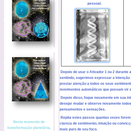
pessoal.
Depois de usar o Ativador 1 ou 2 durant
sentindo, sugerimos expressar a intenção 
prestar atenção a todos os seus sentime
movimentos automáticos que possam vir a
Depois disso, foque novamente em sua int
desejar mudar e observe novamente todos
pensamentos e sensações.
Repita estes passos quantas vezes forem 
Neste
momento de
clareza de sentimento, intuição ou convic
transformação planetária,
mais puro de seu foco.